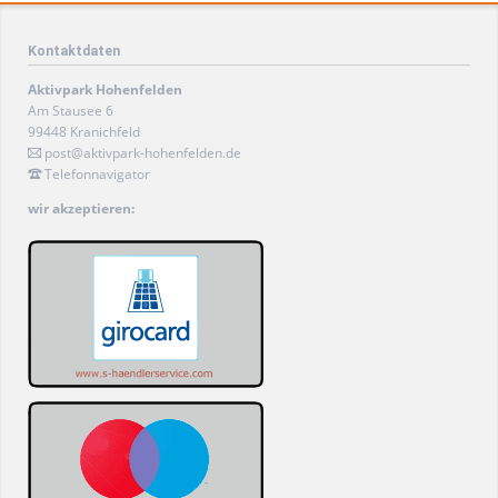
Kontaktdaten
Aktivpark Hohenfelden
Am Stausee 6
99448 Kranichfeld
post@aktivpark-hohenfelden.de
Telefonnavigator
wir akzeptieren: