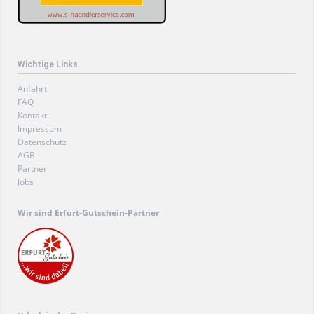
Wichtige Links
Navigation
Anfahrt
überspringen
FAQ
Kontakt
Impressum
Datenschutz
AGB
Partner
Jobs
Wir sind Erfurt-Gutschein-Partner